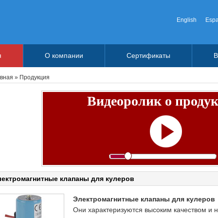
English
Espa
я
О компании
Сертификаты
В
авная
» Продукция
Видеоролик о проду
лектромагнитные клапаны для кулеров
Электромагнитные клапаны для кулеров
Они характеризуются высоким качеством и н