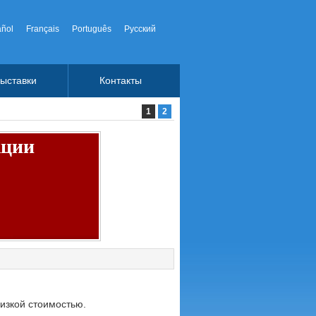
ñol
Français
Português
Русский
ыставки
Контакты
1
2
кции
изкой стоимостью.