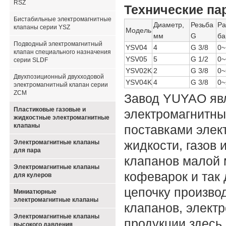
RSZ
Технические па
Бистабильные электромагнитные
Диаметр,
Резьба
Ра
клапаны серии YSZ
Модель
мм
G
ба
Подводный электромагнитный
YSV04
4
G 3/8
0~
клапан специального назначения
YSV05
5
G 1/2
0~
серии SLDF
YSV02K
2
G 3/8
0~
Двухпозиционный двухходовой
YSV04K
4
G 3/8
0~
электромагнитный клапан серии
ZCM
Завод YUYAO явл
Пластиковые газовые и
электромагнитны
жидкостные электромагнитные
клапаны
поставками элек
жидкости, газов
Электромагнитные клапаны
для пара
клапанов малой 
Электромагнитные клапаны
кофеварок и так
для кулеров
цепочку произво
Миниатюрные
электромагнитные клапаны
клапанов, элект
Электромагнитные клапаны
продукции здесь,
высокого давления