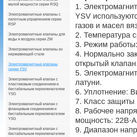
малой мощности серии RSQ
1. Электромагни
YSV используютс
Электромагнитные клапаны с
пилотным управлением серии
газов и масел вя
RSP
2. Температура 
Электромагнитные клапаны для
воды и воздуха серии ZW
3. Режим работы:
Электромагнитные клапаны из
4. Нормально за
нержавеющей стали
открытый клапан
Электромагнитные клапаны
серии YSV
5. Электромагни
Электромагнитный клапан с
латуни.
пластиковым соединением и
бистабильным переключателем
6. Уплотнение: В
YSG
7. Класс защиты 
Электромагнитный клапан с
8. Рабочее напр
фланцевым соединением и
бистабильным переключателем
мощность: 22В·А;
YSG
9. Диапазон нап
Электромагнитный клапан с
бистабильным переключателем