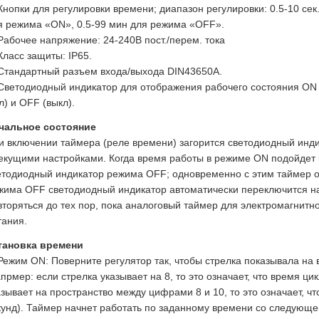
 Кнопки для регулировки времени; диапазон регулировки: 0.5-10 сек
я режима «ON», 0.5-99 мин для режима «OFF».
 Рабочее напряжение: 24-240В пост./перем. тока
 Класс защиты: IP65.
 Стандартный разъем входа/выхода DIN43650A.
 Светодиодный индикатор для отображения рабочего состояния ON
л) и OFF (выкл).
чальное состояние
и включении таймера (реле времени) загорится светодиодный инди
текущими настройками. Когда время работы в режиме ON подойдет к
етодиодный индикатор режима OFF; одновременно с этим таймер о
жима OFF светодиодный индикатор автоматически переключится на
вторяться до тех пор, пока аналоговый таймер для электромагнитно
тания.
тановка времени
 Режим ON: Поверните регулятор так, чтобы стрелка показывала на
апрмер: если стрелка указывает на 8, то это означает, что время ци
азывает на пространство между цифрами 8 и 10, то это означает, чт
кунд). Таймер начнет работать по заданному времени со следующе