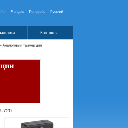
ñol
Français
Português
Русский
ыставки
Контакты
» Аналоговый таймер для
кции
S-720