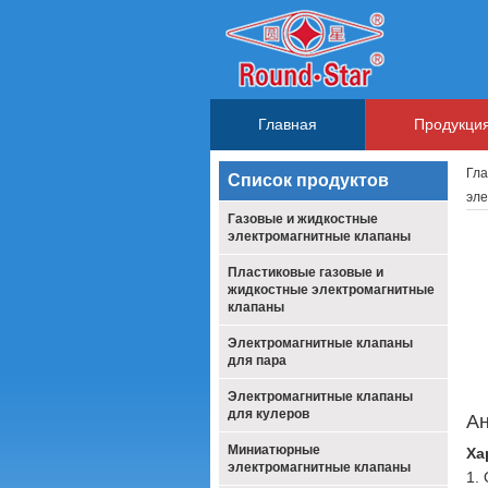
Главная
Продукци
Гл
Список продуктов
эле
Газовые и жидкостные
электромагнитные клапаны
Пластиковые газовые и
жидкостные электромагнитные
клапаны
Электромагнитные клапаны
для пара
Электромагнитные клапаны
для кулеров
Ан
Миниатюрные
Ха
электромагнитные клапаны
1.