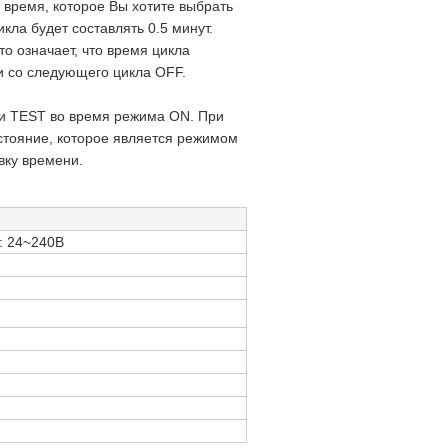
 время, которое Вы хотите выбрать
икла будет составлять 0.5 минут.
то означает, что время цикла
и со следующего цикла OFF.
ки TEST во время режима ON. При
стояние, которое является режимом
вку времени.
к: 24~240В