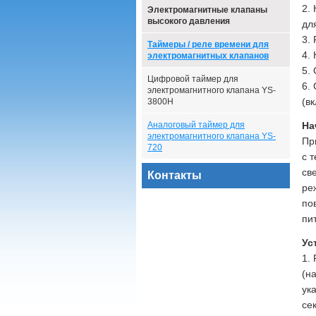
2.
Электромагнитные клапаны
высокого давления
дл
3.
Таймеры / реле времени для
4.
электромагнитных клапанов
5.
Цифровой таймер для
6.
электромагнитного клапана YS-
(вк
3800H
Аналоговый таймер для
На
электромагнитного клапана YS-
Пр
720
с 
св
Контакты
ре
по
пи
Ус
1.
(н
ук
се