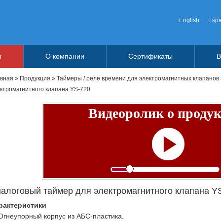
English
Espa
я
О компании
Сертификаты
В
авная
»
Продукция
»
Таймеры / реле времени для электромагнитных клапанов
ктромагнитного клапана YS-720
Видеоролик о проду
алоговый таймер для электромагнитного клапана Y
рактеристики
 Огнеупорный корпус из АБС-пластика.