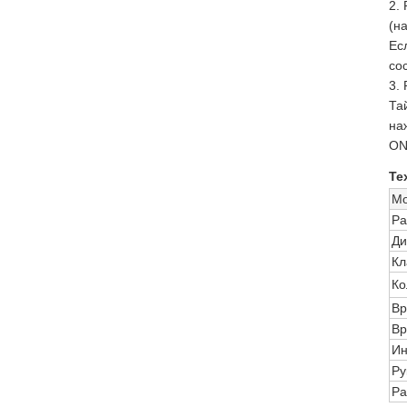
2.
(н
Ес
со
3.
Та
на
ON
Те
Мо
Ра
Ди
Кл
Ко
Вр
Вр
Ин
Ру
Ра