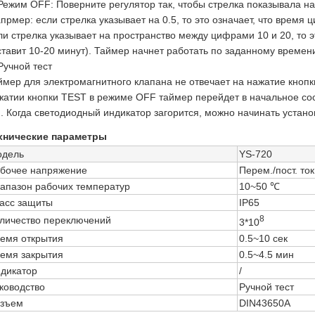
 Режим OFF: Поверните регулятор так, чтобы стрелка показывала на
апрмер: если стрелка указывает на 0.5, то это означает, что время ц
ли стрелка указывает на пространство между цифрами 10 и 20, то э
ставит 10-20 минут). Таймер начнет работать по заданному времен
 Ручной тест
ймер для электромагнитного клапана не отвечает на нажатие кноп
жатии кнопки TEST в режиме OFF таймер перейдет в начальное со
. Когда светодиодный индикатор загорится, можно начинать устано
хнические параметры
дель
YS-720
бочее напряжение
Перем./пост. то
апазон рабочих температур
10~50 ℃
асс защиты
IP65
8
личество переключений
3*10
емя открытия
0.5~10 сек
емя закрытия
0.5~4.5 мин
дикатор
/
ководство
Ручной тест
зъем
DIN43650A