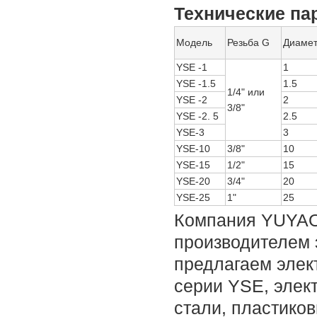
Технические па
Модель
Резьба G
Диаме
YSE -1
1
YSE -1.5
1.5
1/4" или
YSE -2
2
3/8"
YSE -2. 5
2.5
YSE-3
3
YSE-10
3/8"
10
YSE-15
1/2"
15
YSE-20
3/4"
20
YSE-25
1"
25
Компания YUYAO
производителем 
предлагаем элек
серии YSE, элек
стали, пластико