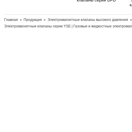
клапаны серии DFD
к
Главная
»
Продукция
»
Электромагнитные клапаны высокого давления
»
Электромагнитные клапаны серии YSE
|
Газовые и жидкостные электрома